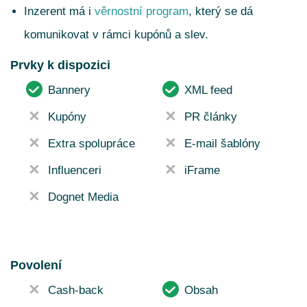
Inzerent má i
věrnostní program
, který se dá
komunikovat v rámci kupónů a slev.
Prvky k dispozici
Bannery
XML feed
Kupóny
PR články
Extra spolupráce
E-mail šablóny
Influenceri
iFrame
Dognet Media
Povolení
Cash-back
Obsah