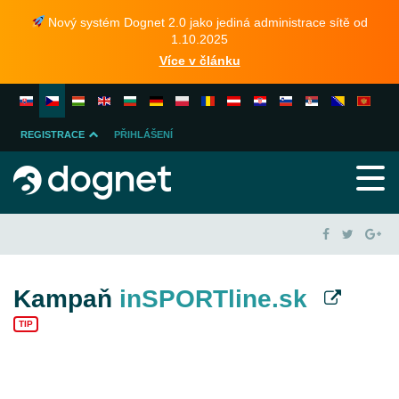
Nový systém Dognet 2.0 jako jediná administrace sítě od
1.10.2025
Více v článku
REGISTRACE
PŘIHLÁŠENÍ
INZERENTA
PUBLISHERA
Kampaň
inSPORTline.sk
TIP