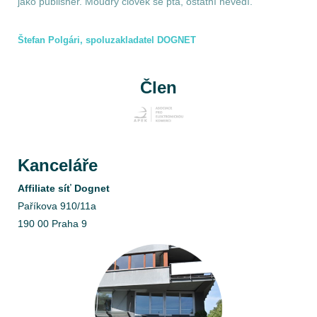
jako publisher. Moudrý člověk se ptá, ostatní nevědí.
Štefan Polgári, spoluzakladatel DOGNET
Člen
Kanceláře
Affiliate síť Dognet
Paříkova 910/11a
190 00 Praha 9