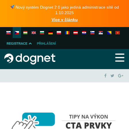
Nový systém Dognet 2.0 jako jediná administrace sítě od
1.10.2025
Více v článku
REGISTRACE
PŘIHLÁŠENÍ
INZERENTA
PUBLISHERA