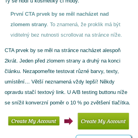
Ty se hodí u kosmetiky či módy.
První CTA prvek by se měl nacházet nad
zlomem strany
. To znamená, že proklik má být
viditelný bez nutnosti scrollovat na stránce níže.
CTA prvek by se měl na stránce nacházet alespoň
2krát. Jeden před zlomem strany a druhý na konci
článku. Nezapomeňte testovat různé barvy, texty,
umístění… Větší neznamená vždy lepší! Někdy
opravdu stačí textový link. U A/B testing buttonu níže
se snížil konverzní poměr o 10 % po zvětšení tlačítka.