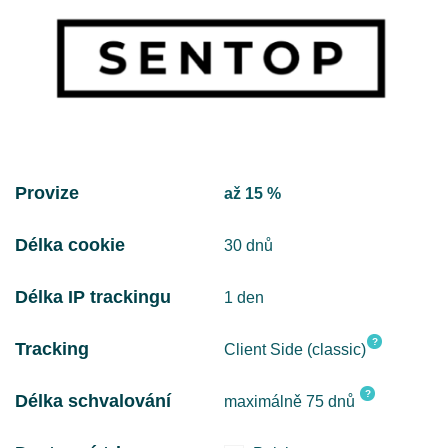
Provize
až 15 %
Délka cookie
30 dnů
Délka IP trackingu
1 den
?
Tracking
Client Side (classic)
?
Délka schvalování
maximálně 75 dnů