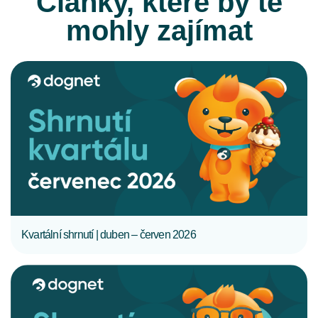
Články, které by tě
mohly zajímat
CELÝ ČLÁNEK
Kvartální shrnutí | duben – červen 2026