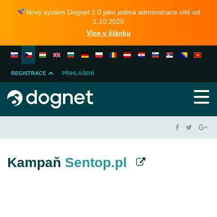
Nový systém Dognet 2.0 jako jediná administrace sítě od
1.10.2025
Více v článku
REGISTRACE
PŘIHLÁŠENÍ
INZERENTA
PUBLISHERA
Kampaň
Sentop.pl