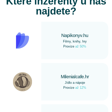
Které inzerenty u nás
najdete?
Napikonyv.hu
Filmy, knihy, hry
Provize
až 50%
Milenialcafe.hr
Jídlo a nápoje
Provize
až 12%