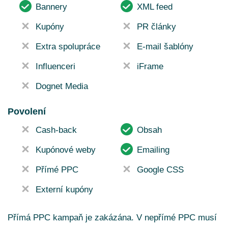
Bannery
XML feed
Kupóny
PR články
Extra spolupráce
E-mail šablóny
Influenceri
iFrame
Dognet Media
Povolení
Cash-back
Obsah
Kupónové weby
Emailing
Přímé PPC
Google CSS
Externí kupóny
Přímá PPC kampaň je zakázána. V nepřímé PPC musí