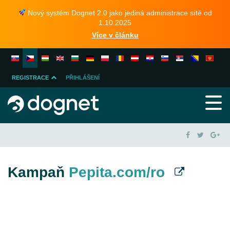
Nový systém Dognet 2.0 jako jediná administrace sítě od
1.10.2025
Více v článku
REGISTRACE
PŘIHLÁŠENÍ
INZERENTA
PUBLISHERA
Kampaň
Pepita.com/ro