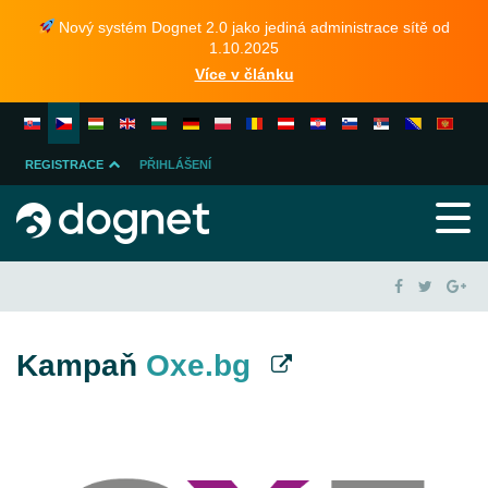
Nový systém Dognet 2.0 jako jediná administrace sítě od
1.10.2025
Více v článku
REGISTRACE
PŘIHLÁŠENÍ
INZERENTA
PUBLISHERA
Kampaň
Oxe.bg