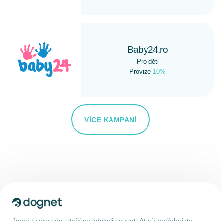
Baby24.ro
Pro děti
Provize
10%
VÍCE KAMPANÍ
Jsme tu pro vás, stačí se kdykoliv ozvat. Ať už potřebujete