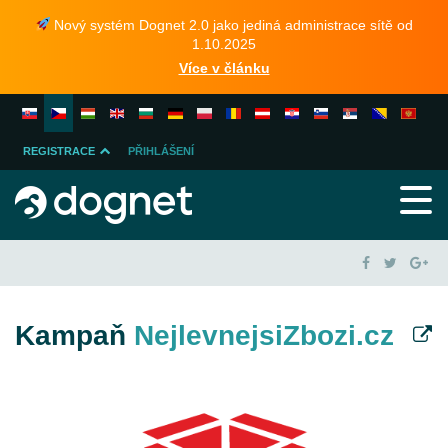
Nový systém Dognet 2.0 jako jediná administrace sítě od
1.10.2025
Více v článku
REGISTRACE
PŘIHLÁŠENÍ
INZERENTA
PUBLISHERA
Kampaň
NejlevnejsiZbozi.cz