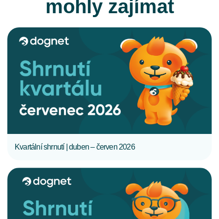
mohly zajímat
CELÝ ČLÁNEK
Kvartální shrnutí | duben – červen 2026