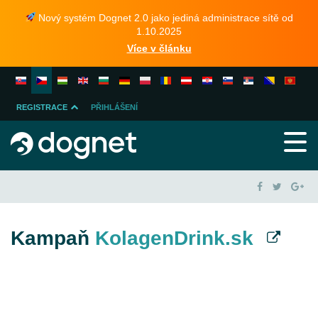
Nový systém Dognet 2.0 jako jediná administrace sítě od
1.10.2025
Více v článku
REGISTRACE
PŘIHLÁŠENÍ
INZERENTA
PUBLISHERA
Kampaň
KolagenDrink.sk