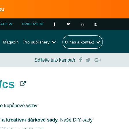
ku
RACE
PŘIHLÁŠENÍ
NTA
Magazín
Pro publishery
O nás a kontakt
HERA
Sdílejte tuto kampaň
/cs
ro kupónové weby
í a kreativní dárkové sady.
Naše DIY sady