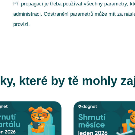
Při propagaci je třeba používat všechny parametry, k
administraci. Odstranění parametrů může mít za násl
provizi.
ky, které by tě mohly za
CELÝ ČLÁNEK
CELÝ ČLÁNEK