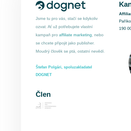
Kan
Affili
Jsme tu pro vás, stačí se kdykoliv
Pařík
ozvat. Ať už potřebujete vlastní
190 0
kampaň pro
affiliate marketing
, nebo
se chcete připojit jako publisher.
Moudrý člověk se ptá, ostatní nevědí.
Štefan Polgári, spoluzakladatel
DOGNET
Člen