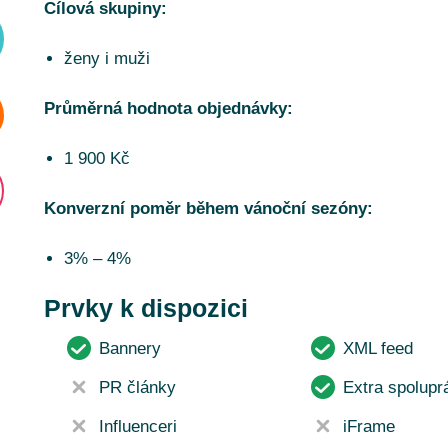
Cílová skupiny:
ženy i muži
Průměrná hodnota objednávky:
1 900 Kč
Konverzní poměr během vánoční sezóny:
3% – 4%
Prvky k dispozici
Bannery
XML feed
PR články
Extra spolupr
Influenceri
iFrame