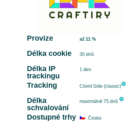
Provize
až 11 %
Délka cookie
30 dnů
Délka IP
1 den
trackingu
Tracking
?
Client Side (classic)
Délka
?
maximálně 75 dnů
schvalování
Dostupné trhy
Česko