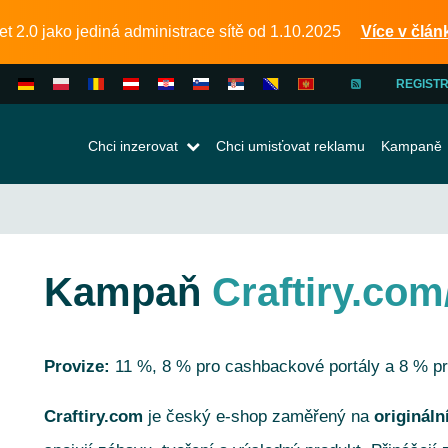
 2.0 jako jediná administrace sítě od 1.10.2025
Více v člán
REGIST
INZERE
Chci inzerovat
Chci umisťovat reklamu
Kampaně
PUBLIS
Kampaň
Craftiry.com
Provize:
11 %, 8 % pro cashbackové portály a 8 % p
Craftiry.com
je český e-shop zaměřený na
origináln