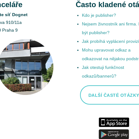
celáře
Často kladené ot
ate síť Dognet
Kdo je publisher?
ova 910/11a
Nejsem živnostník ani firma
0 Praha 9
být publisher?
Jak probíhá vyplácení proviz
Mohu upravovat odkaz a
odkazovat na nějakou podst
Jak otestuji funkčnost
odkazů/bannerů?
DALŠÍ ČASTÉ OTÁZK