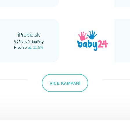
iProbio.sk
Výživové doplňky
Provize
až 11,5%
VÍCE KAMPANÍ