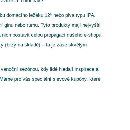
žitek a to lidi baví!
obu domácího ležáku 12° nebo piva typu IPA.
ní ginu nebo rumu. Tyto produkty mají nejvyšší
 nich postavit celou propagaci našeho e-shopu.
 (brzy na skladě) – ta je zase skvělým
 vánoční sezónou, kdy lidé hledají inspirace a
. Máme pro vás speciální slevové kupóny, které