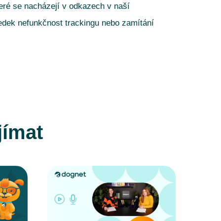
teré se nacházejí v odkazech v naší
edek nefunkčnost trackingu nebo zamítání
jímat
CELÝ ČLÁNEK