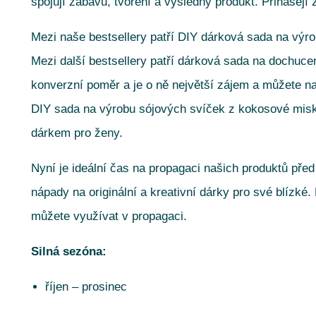
spojují zábavu, tvoření a výsledný produkt. Přinášejí zá
Mezi naše bestsellery patří DIY dárková sada na výr
Mezi další bestsellery patří dárková sada na dochuce
konverzní poměr a je o ně největší zájem a můžete na
DIY sada na výrobu sójových svíček z kokosové misky
dárkem pro ženy.
Nyní je ideální čas na propagaci našich produktů před
nápady na originální a kreativní dárky pro své blízké
můžete využívat v propagaci.
Silná sezóna:
říjen – prosinec