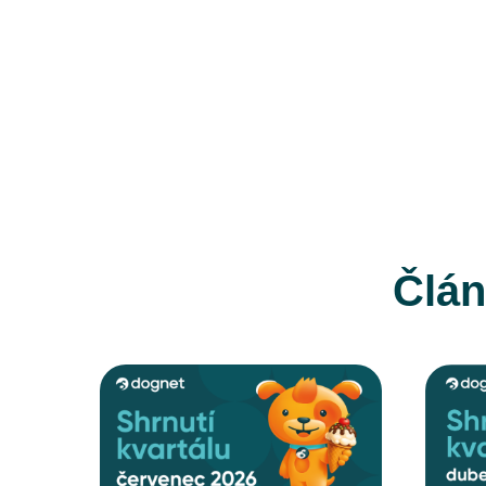
Člán
CELÝ ČLÁNEK