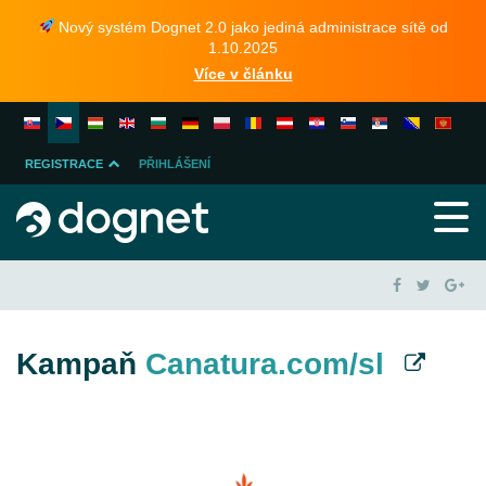
Nový systém Dognet 2.0 jako jediná administrace sítě od
1.10.2025
Více v článku
REGISTRACE
PŘIHLÁŠENÍ
INZERENTA
PUBLISHERA
Kampaň
Canatura.com/sl