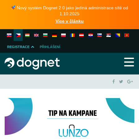
Nový systém Dognet 2.0 jako jediná administrace sítě od
1.10.2025
Více v článku
REGISTRACE
PŘIHLÁŠENÍ
INZERENTA
PUBLISHERA