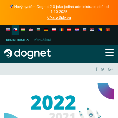
Nový systém Dognet 2.0 jako jediná administrace sítě od
1.10.2025
Více v článku
REGISTRACE
PŘIHLÁŠENÍ
INZERENTA
PUBLISHERA